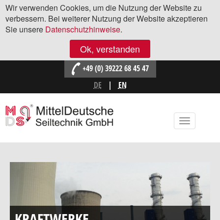
Wir verwenden Cookies, um die Nutzung der Website zu
verbessern. Bei weiterer Nutzung der Website akzeptieren
Sie unsere
Datenschutzhinweise
.
Ok, verstanden
+49 (0) 39222 68 45 47
DE
EN
Direkt zum Inhalt
Toggle
navigatio
KRAFTWERKE